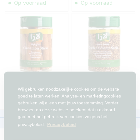
Op voorraad
Op voorraad
Kaneelstokjes Lara 75 g
Geroosterd Sesamzaad
Lara 155g
Wij gebruiken noodzakelijke cookies om de website
Op voorraad
Op voorraad
goed te laten werken. Analyse- en marketingcookies
gebruiken wij alleen met jouw toestemming. Verder
browsen op deze website betekent dat u akkoord
Over ons
Contact
Beleid
WhatsAppen
gaat met het gebruik van cookies volgens het
auteursrechten©
Tawfeer 2018-2026
privacybeleid.
Privacybeleid