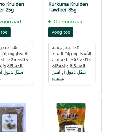
no Kruiden
Kurkuma Kruiden
er 25g
Tawfeer 85g
voorraad
Op voorraad
 toe
Voeg toe
هذا متجر جملة.
هذا متجر 
الأسعار وميزات الشراء
الأسعار وميزات ا
متاحة فقط للحسابات
متاحة فقط للحس
.
المسجّلة والمفعّلة
.
المسجّلة والم
سجّل دخول
أو
افتح
سجّل دخول
أو
.
حساب
.
ح