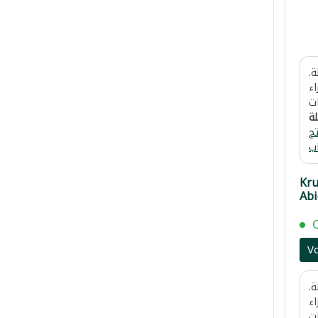
.
اء
ت
لة
ح
ب
Kr
Abi
V
.
اء
ت