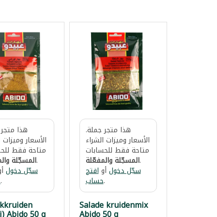
هذا متجر جملة.
هذا متجر 
الأسعار وميزات الشراء
الأسعار وميزات ا
متاحة فقط للحسابات
متاحة فقط للحس
.
المسجّلة والمفعّلة
.
المسجّلة والم
سجّل دخول
أو
افتح
سجّل دخول
أو
.
حساب
.
ح
kkruiden
Salade kruidenmix
i) Abido 50 g
Abido 50 g