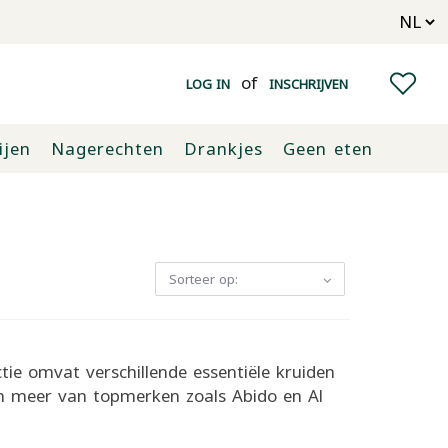
of
LOG IN
INSCHRIJVEN
ijen
Nagerechten
Drankjes
Geen eten
Sorteer op:
tie omvat verschillende essentiële kruiden
n meer van topmerken zoals Abido en Al