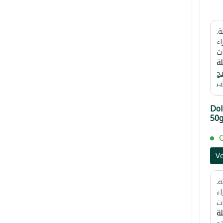
.
اء
ت
لة
ح
ب
Dol
50
V
.
اء
ت
لة