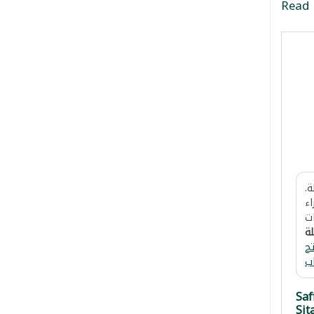
Read
.
اء
ت
لة
ح
ب
Saf
Sit