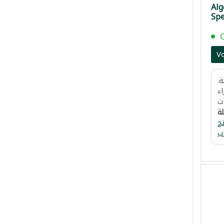
Alg
Spe
V
.
اء
ت
لة
ح
ب