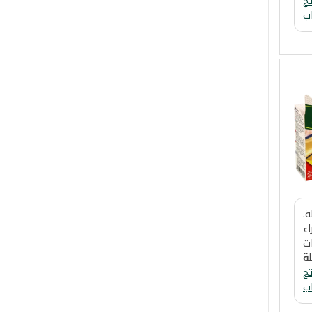
ح
ب
.
اء
ت
لة
ح
ب