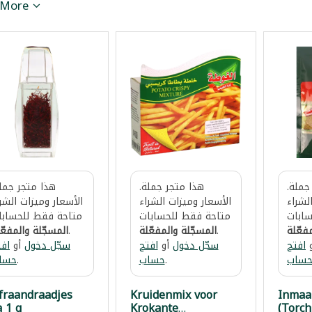
 More
جملة.
هذا متجر جملة.
هذا متجر جملة
لشراء
الأسعار وميزات الشراء
الأسعار وميزات الشر
ابات
متاحة فقط للحسابات
متاحة فقط للحسابا
فعّلة
.
المسجّلة والمفعّلة
.
المسجّلة والمفعّ
افتح
سجّل دخول
أو
افتح
سجّل دخول
أو
افت
ساب
.
حساب
.
حسا
fraandraadjes
Kruidenmix voor
Inmaa
a 1 g
Krokante
(Torch