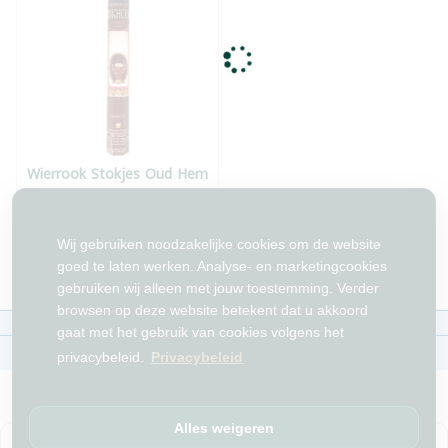
Wierrook Stokjes Oud Hem
Op voorraad
Wij gebruiken noodzakelijke cookies om de website
goed te laten werken. Analyse- en marketingcookies
gebruiken wij alleen met jouw toestemming. Verder
browsen op deze website betekent dat u akkoord
Over ons
Contact
Beleid
WhatsAppen
gaat met het gebruik van cookies volgens het
auteursrechten©
Tawfeer 2018-2026
privacybeleid.
Privacybeleid
Alles weigeren
هذا متجر جملة. الأسعار وميزات الشراء متاحة فقط للحسابات
المسجّلة