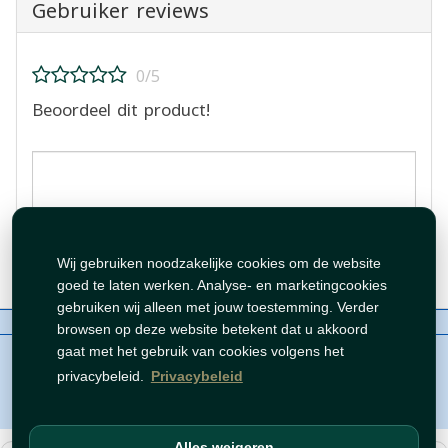
Gebruiker reviews
0/5
Beoordeel dit product!
Beoordeling plaatsen
Wij gebruiken noodzakelijke cookies om de website
goed te laten werken. Analyse- en marketingcookies
gebruiken wij alleen met jouw toestemming. Verder
Over ons
Contact
Beleid
WhatsAppen
browsen op deze website betekent dat u akkoord
auteursrechten©
Tawfeer 2018-2026
gaat met het gebruik van cookies volgens het
privacybeleid.
Privacybeleid
Alles weigeren