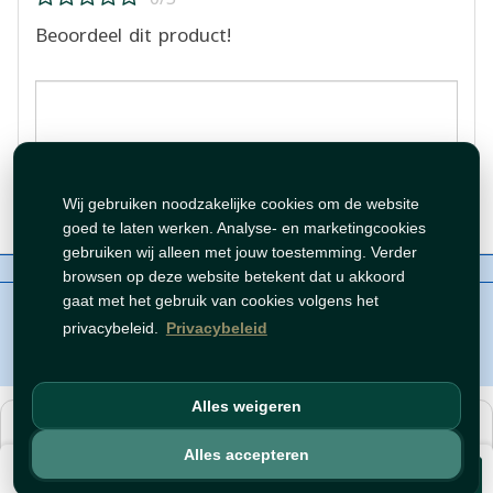
Beoordeel dit product!
Beoordeling plaatsen
Wij gebruiken noodzakelijke cookies om de website
goed te laten werken. Analyse- en marketingcookies
gebruiken wij alleen met jouw toestemming. Verder
Over ons
Contact
Beleid
WhatsAppen
browsen op deze website betekent dat u akkoord
auteursrechten©
Tawfeer 2018-2026
gaat met het gebruik van cookies volgens het
privacybeleid.
Privacybeleid
Alles weigeren
هذا متجر جملة. الأسعار وميزات الشراء متاحة فقط للحسابات
المسجّلة
والمفعّلة
.
Alles accepteren
€ 1,19
افتح حساب
أو
سجّل دخول
.
Voeg toe