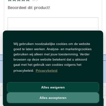
Beoordeel dit product!
Beoordeling plaatsen
Wij gebruiken noodzakelijke cookies om de website
goed te laten werken. Analyse- en marketingcookies
gebruiken wij alleen met jouw toestemming. Verder
Over ons
Contact
Beleid
WhatsAppen
browsen op deze website betekent dat u akkoord
auteursrechten©
Tawfeer 2018-2026
gaat met het gebruik van cookies volgens het
privacybeleid.
Privacybeleid
Alles weigeren
هذا متجر جملة. الأسعار وميزات الشراء متاحة فقط للحسابات
المسجّلة
والمفعّلة
.
Alles accepteren
€ 1,1
افتح حساب
أو
سجّل دخول
.
Voeg toe