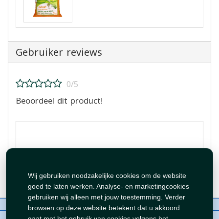
Gebruiker reviews
0/5
Beoordeel dit product!
Beoordeling plaatsen
Wij gebruiken noodzakelijke cookies om de website
goed te laten werken. Analyse- en marketingcookies
gebruiken wij alleen met jouw toestemming. Verder
Over ons
Contact
Beleid
WhatsAppen
browsen op deze website betekent dat u akkoord
auteursrechten©
Tawfeer 2018-2026
gaat met het gebruik van cookies volgens het