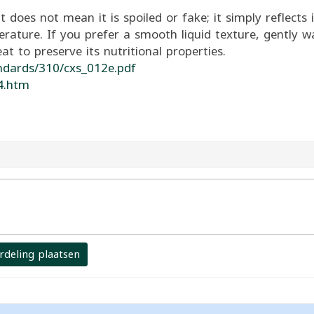
t does not mean it is spoiled or fake; it simply reflects 
rature. If you prefer a smooth liquid texture, gently 
at to preserve its nutritional properties.
ndards/310/cxs_012e.pdf
4.htm
rdeling plaatsen