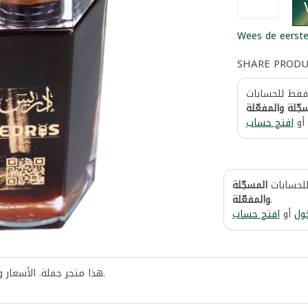
Wees de eerste
SHARE PROD
 فقط للحسابات
جّلة والمفعّلة
أو
افتح حساب
للحسابات
المسجّلة
والمفعّلة
.
ول
أو
افتح حساب
هذا متجر جملة. الأسعار 
.