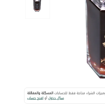
وميزات الشراء متاحة فقط للحسابات
المسجّلة والمفعّلة
افتح حساب
أو
سجّل دخول
.