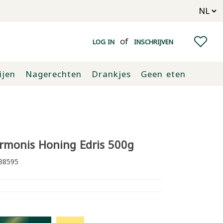
of
LOG IN
INSCHRIJVEN
ijen
Nagerechten
Drankjes
Geen eten
rmonis Honing Edris 500g
38595