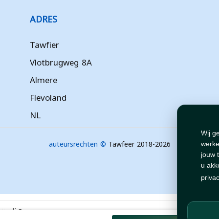
ADRES
Tawfier
Vlotbrugweg 8A
Almere
Flevoland
NL
Wij g
auteursrechten ©
Tawfeer 2018-2026
werke
jouw 
u akk
priva
هذا متج
.