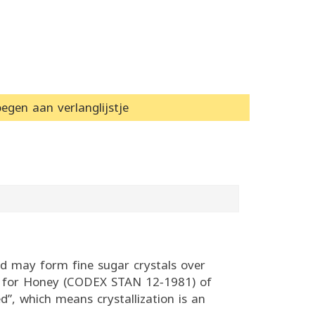
egen aan verlanglijstje
nd may form fine sugar crystals over
rd for Honey (CODEX STAN 12‑1981) of
d”, which means crystallization is an