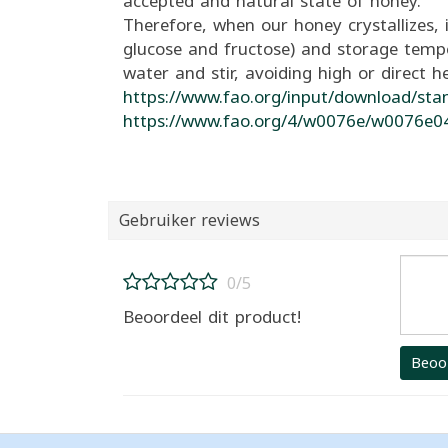
accepted and natural state of honey.
Therefore, when our honey crystallizes, i
glucose and fructose) and storage tempe
water and stir, avoiding high or direct he
https://www.fao.org/input/download/sta
https://www.fao.org/4/w0076e/w0076e0
Gebruiker reviews
0/5
Beoordeel dit product!
Beoo