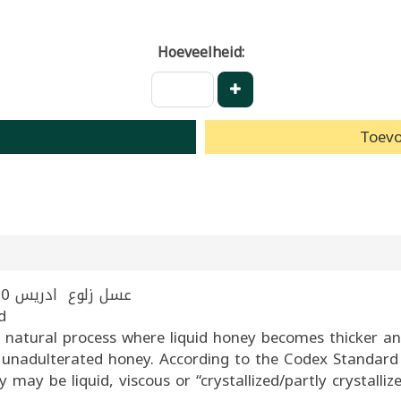
Hoeveelheid:
Toevo
ferula hermonis Honey Edris 500g | عسل زلوع ادريس 500غ
d
the natural process where liquid honey becomes thicker a
e, unadulterated honey. According to the Codex Standa
y be liquid, viscous or “crystallized/partly crystallize