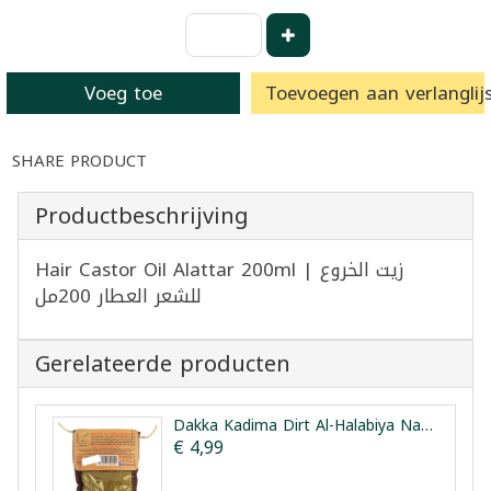
Voeg toe
Toevoegen aan verlanglijs
SHARE PRODUCT
Productbeschrijving
Hair Castor Oil Alattar 200ml | زيت الخروع
للشعر العطار 200مل
Gerelateerde producten
Dakka Kadima Dirt Al-Halabiya Natuurlijke Henna Poeder 75g
€ 4,99