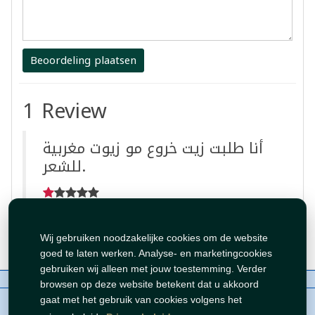
Beoordeling plaatsen
1 Review
أنا طلبت زيت خروع مو زيوت مغربية
للشعر.
By:
Fatima
Apr 19, 2025 2:42:10 PM
Wij gebruiken noodzakelijke cookies om de website
goed te laten werken. Analyse- en marketingcookies
gebruiken wij alleen met jouw toestemming. Verder
Over ons
Contact
Beleid
WhatsAppen
browsen op deze website betekent dat u akkoord
auteursrechten©
Tawfeer 2018-2026
gaat met het gebruik van cookies volgens het