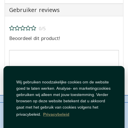
Gebruiker reviews
0/5
Beoordeel dit product!
Beoordeling plaatsen
Wij gebruiken noodzakelijke cookies om de website
goed te laten werken. Analyse- en marketingcookies
gebruiken wij alleen met jouw toestemming. Verder
Over ons
Contact
Beleid
WhatsAppen
browsen op deze website betekent dat u akkoord
auteursrechten©
Tawfeer 2018-2026
gaat met het gebruik van cookies volgens het
privacybeleid.
Privacybeleid