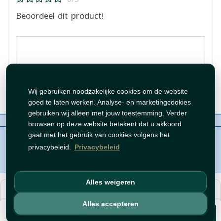
Beoordeel dit product!
Beoordeling plaatsen
Wij gebruiken noodzakelijke cookies om de website
goed te laten werken. Analyse- en marketingcookies
gebruiken wij alleen met jouw toestemming. Verder
Over ons
Contact
Beleid
WhatsAppen
browsen op deze website betekent dat u akkoord
auteursrechten©
Tawfeer 2018-2026
gaat met het gebruik van cookies volgens het
privacybeleid.
Privacybeleid
Alles weigeren
هذا متجر جملة. الأسعار وميزات الشراء متاحة فقط للحسابات
المسجّلة
والمفعّلة
.
Alles accepteren
€ 1,18
افتح حساب
أو
سجّل دخول
.
Voeg toe