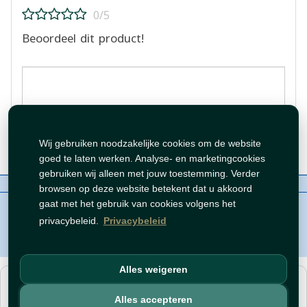
0/5
Beoordeel dit product!
Beoordeling plaatsen
Wij gebruiken noodzakelijke cookies om de website
goed te laten werken. Analyse- en marketingcookies
gebruiken wij alleen met jouw toestemming. Verder
Over ons
Contact
Beleid
WhatsAppen
browsen op deze website betekent dat u akkoord
auteursrechten©
Tawfeer 2018-2026
gaat met het gebruik van cookies volgens het
privacybeleid.
Privacybeleid
Alles weigeren
هذا متجر جملة. الأسعار وميزات الشراء متاحة فقط للحسابات
المسجّلة
والمفعّلة
.
Alles accepteren