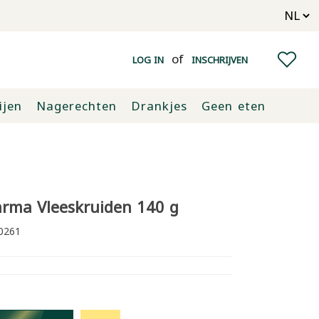
of
LOG IN
INSCHRIJVEN
ijen
Nagerechten
Drankjes
Geen eten
rma Vleeskruiden 140 g
0261