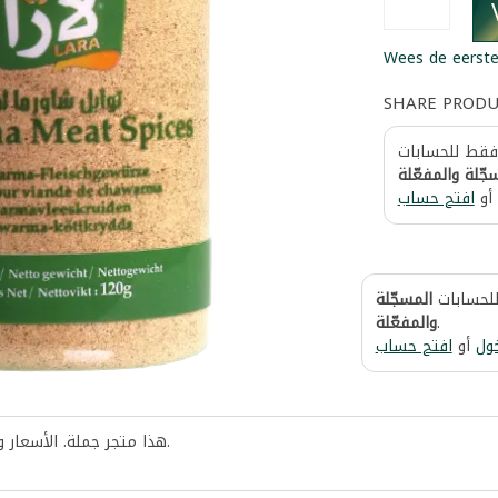
Wees de eerste
SHARE PROD
 فقط للحسابات
جّلة والمفعّلة
أو
افتح حساب
للحسابات
المسجّلة
والمفعّلة
.
ول
أو
افتح حساب
هذا متجر جملة. الأسعار 
.