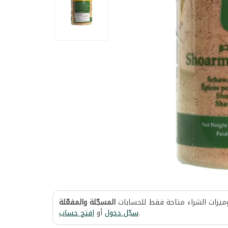
وميزات الشراء متاحة فقط للحسابات
المسجّلة والمفعّلة
افتح حساب
أو
سجّل دخول
.