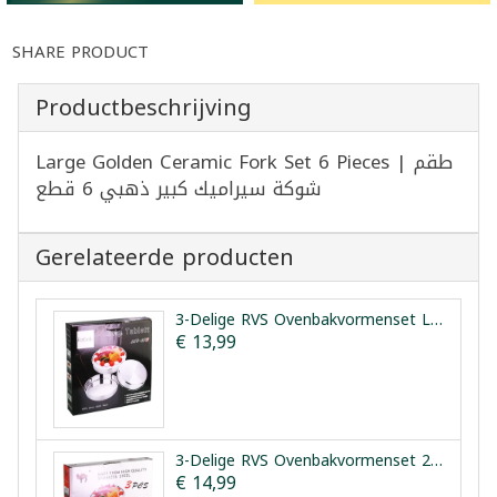
SHARE PRODUCT
Productbeschrijving
Large Golden Ceramic Fork Set 6 Pieces | طقم
شوكة سيراميك كبير ذهبي 6 قطع
Gerelateerde producten
3-Delige RVS Ovenbakvormenset Leybecks 28/32/36cm
€ 13,99
3-Delige RVS Ovenbakvormenset 28/32/36cm
€ 14,99