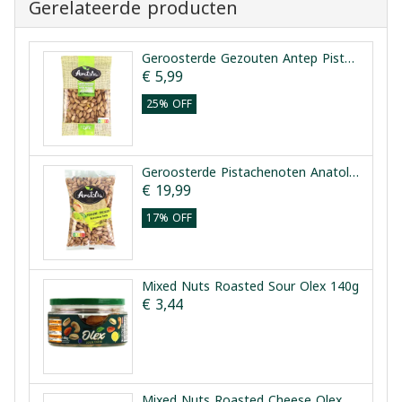
Gerelateerde producten
Geroosterde Gezouten Antep Pistachenoten Anatolia 150g
€ 5,99
25% OFF
Geroosterde Pistachenoten Anatolia 500g
€ 19,99
17% OFF
Mixed Nuts Roasted Sour Olex 140g
€ 3,44
Mixed Nuts Roasted Cheese Olex 140g