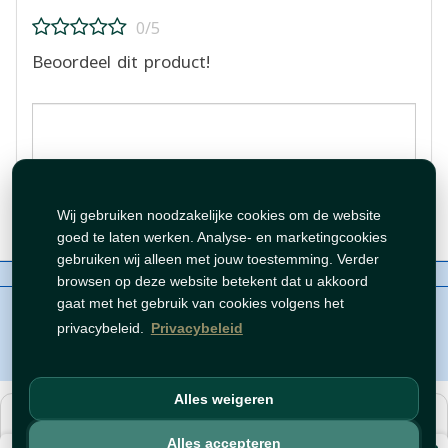
0/5
Beoordeel dit product!
Beoordeling plaatsen
Wij gebruiken noodzakelijke cookies om de website
goed te laten werken. Analyse- en marketingcookies
gebruiken wij alleen met jouw toestemming. Verder
Over ons
Contact
Beleid
WhatsAppen
browsen op deze website betekent dat u akkoord
auteursrechten©
Tawfeer 2018-2026
gaat met het gebruik van cookies volgens het
privacybeleid.
Privacybeleid
Alles weigeren
هذا متجر جملة. الأسعار وميزات الشراء متاحة فقط للحسابات
المسجّلة
والمفعّلة
.
Alles accepteren