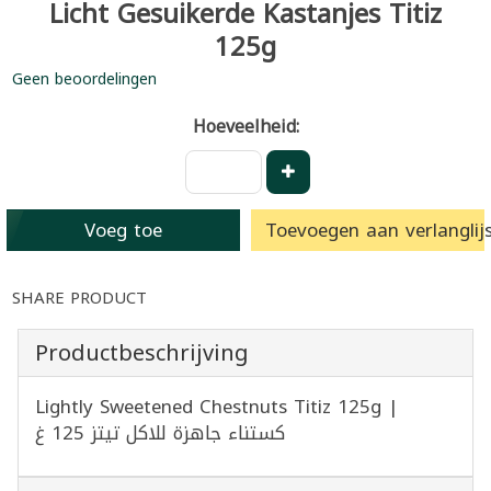
Licht Gesuikerde Kastanjes Titiz
125g
Geen beoordelingen
Hoeveelheid:
Voeg toe
Toevoegen aan verlanglijs
SHARE PRODUCT
Productbeschrijving
Lightly Sweetened Chestnuts Titiz 125g |
كستناء جاهزة للاكل تيتز 125 غ