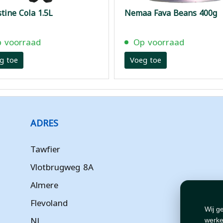
tine Cola 1.5L
Nemaa Fava Beans 400g
 voorraad
Op voorraad
g toe
Voeg toe
ADRES
Tawfier
Vlotbrugweg 8A
Almere
Flevoland
Wij g
NL
werke