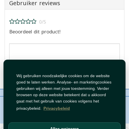
Gebruiker reviews
0/5
Beoordeel dit product!
Beoordeling plaatsen
Wij gebruiken noodzakelijke cookies om de website
goed te laten werken. Analyse- en marketingcookies
gebruiken wij alleen met jouw toestemming. Verder
Over ons
Contact
Beleid
WhatsAppen
browsen op deze website betekent dat u akkoord
auteursrechten©
Tawfeer 2018-2026
gaat met het gebruik van cookies volgens het
privacybeleid.
Privacybeleid
Alles weigeren