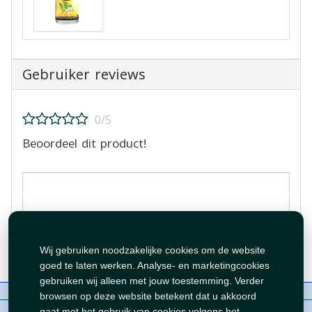
Gebruiker reviews
0/5
Beoordeel dit product!
Beoordeling plaatsen
Wij gebruiken noodzakelijke cookies om de website
goed te laten werken. Analyse- en marketingcookies
gebruiken wij alleen met jouw toestemming. Verder
Over ons
Contact
Beleid
WhatsAppen
browsen op deze website betekent dat u akkoord
auteursrechten©
Tawfeer 2018-2026
gaat met het gebruik van cookies volgens het