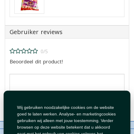
Gebruiker reviews
0/5
Beoordeel dit product!
Beoordeling plaatsen
Wij gebruiken noodzakelijke cookies om de website
goed te laten werken. Analyse- en marketingcookies
gebruiken wij alleen met jouw toestemming. Verder
Over ons
Contact
Beleid
WhatsAppen
browsen op deze website betekent dat u akkoord
auteursrechten©
Tawfeer 2018-2026
gaat met het gebruik van cookies volgens het