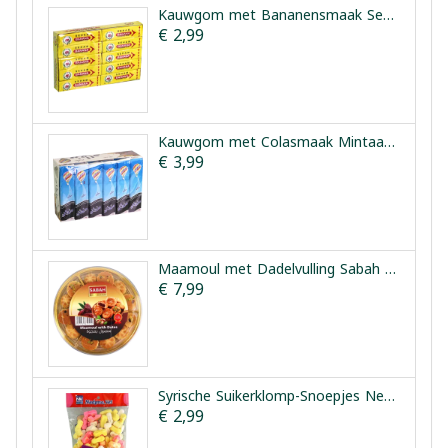
Kauwgom met Bananensmaak Seham 20 Pakjes
€ 2,99
Kauwgom met Colasmaak Mintaad 24 Pakjes x 5 Stuks
€ 3,99
Maamoul met Dadelvulling Sabah Sharqi 350 g
€ 7,99
Syrische Suikerklomp-Snoepjes Nedjma Vet 250 g
€ 2,99