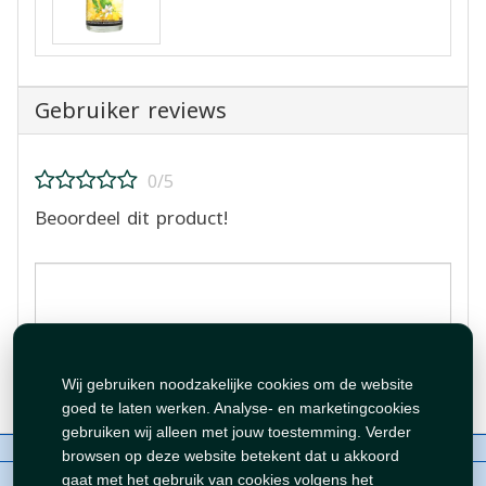
Gebruiker reviews
0/5
Beoordeel dit product!
Beoordeling plaatsen
Wij gebruiken noodzakelijke cookies om de website
goed te laten werken. Analyse- en marketingcookies
gebruiken wij alleen met jouw toestemming. Verder
Over ons
Contact
Beleid
WhatsAppen
browsen op deze website betekent dat u akkoord
auteursrechten©
Tawfeer 2018-2026
gaat met het gebruik van cookies volgens het