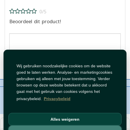
0/5
Beoordeel dit product!
Beoordeling plaatsen
Wij gebruiken noodzakelijke cookies om de website
goed te laten werken. Analyse- en marketingcookies
gebruiken wij alleen met jouw toestemming. Verder
Over ons
Contact
Beleid
WhatsAppen
browsen op deze website betekent dat u akkoord
auteursrechten©
Tawfeer 2018-2026
gaat met het gebruik van cookies volgens het
privacybeleid.
Privacybeleid
Alles weigeren
هذا متجر جملة. الأسعار وميزات الشراء متاحة فقط للحسابات
المسجّلة