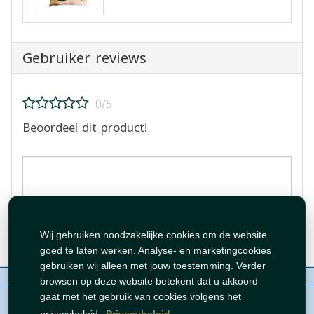
Gebruiker reviews
0/5
Beoordeel dit product!
Beoordeling plaatsen
Wij gebruiken noodzakelijke cookies om de website
goed te laten werken. Analyse- en marketingcookies
gebruiken wij alleen met jouw toestemming. Verder
Over ons
Contact
Beleid
WhatsAppen
browsen op deze website betekent dat u akkoord
auteursrechten©
Tawfeer 2018-2026
gaat met het gebruik van cookies volgens het