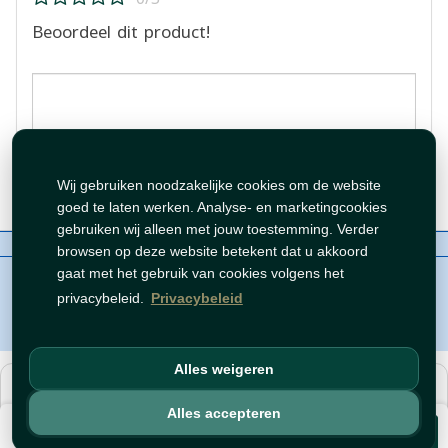
Beoordeel dit product!
Beoordeling plaatsen
Wij gebruiken noodzakelijke cookies om de website
goed te laten werken. Analyse- en marketingcookies
gebruiken wij alleen met jouw toestemming. Verder
Over ons
Contact
Beleid
WhatsAppen
browsen op deze website betekent dat u akkoord
auteursrechten©
Tawfeer 2018-2026
gaat met het gebruik van cookies volgens het
privacybeleid.
Privacybeleid
Alles weigeren
هذا متجر جملة. الأسعار وميزات الشراء متاحة فقط للحسابات
المسجّلة
والمفعّلة
.
Alles accepteren
€ 4,99
افتح حساب
أو
سجّل دخول
.
Voeg toe