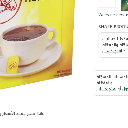
Wees de eerste
SHARE PROD
 فقط للحسابات
جّلة والمفعّلة
أو
افتح حساب
للحسابات
المسجّلة
والمفعّلة
.
ول
أو
افتح حساب
هذا متجر جملة. الأسعار 
.