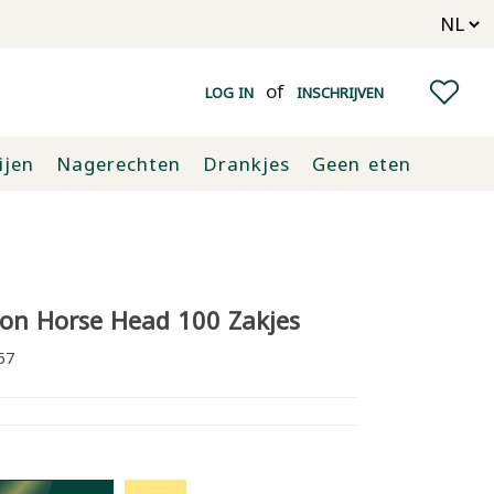
of
LOG IN
INSCHRIJVEN
ijen
Nagerechten
Drankjes
Geen eten
on Horse Head 100 Zakjes
57