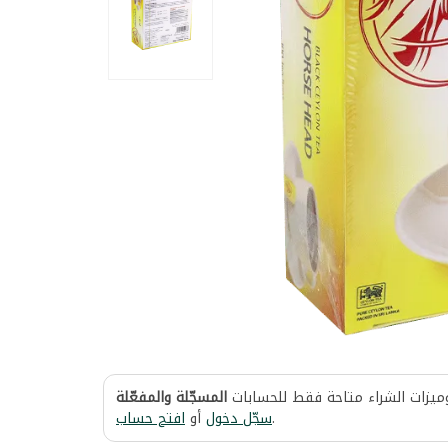
وميزات الشراء متاحة فقط للحسابات
المسجّلة والمفعّلة
افتح حساب
أو
سجّل دخول
.