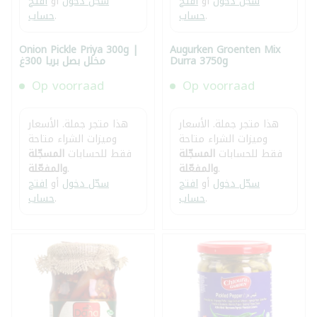
سجّل دخول
أو
افتح
سجّل دخول
أو
افتح
.
حساب
.
حساب
Onion Pickle Priya 300g |
Augurken Groenten Mix
Durra 3750g
مخلل بصل بريا 300غ
Op voorraad
Op voorraad
هذا متجر جملة. الأسعار
هذا متجر جملة. الأسعار
وميزات الشراء متاحة
وميزات الشراء متاحة
فقط للحسابات
المسجّلة
فقط للحسابات
المسجّلة
.
والمفعّلة
.
والمفعّلة
سجّل دخول
أو
افتح
سجّل دخول
أو
افتح
.
حساب
.
حساب