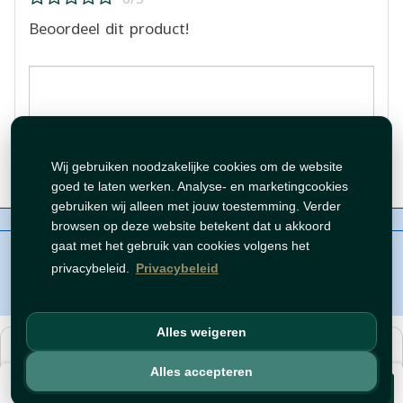
Beoordeel dit product!
Beoordeling plaatsen
Wij gebruiken noodzakelijke cookies om de website
goed te laten werken. Analyse- en marketingcookies
gebruiken wij alleen met jouw toestemming. Verder
Over ons
Contact
Beleid
WhatsAppen
browsen op deze website betekent dat u akkoord
auteursrechten©
Tawfeer 2018-2026
gaat met het gebruik van cookies volgens het
privacybeleid.
Privacybeleid
Alles weigeren
هذا متجر جملة. الأسعار وميزات الشراء متاحة فقط للحسابات
المسجّلة
والمفعّلة
.
Alles accepteren
€ 8,99
افتح حساب
أو
سجّل دخول
.
Voeg toe