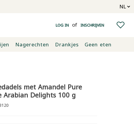
of
LOG IN
INSCHRIJVEN
ijen
Nagerechten
Drankjes
Geen eten
edadels met Amandel Pure
 Arabian Delights 100 g
3120