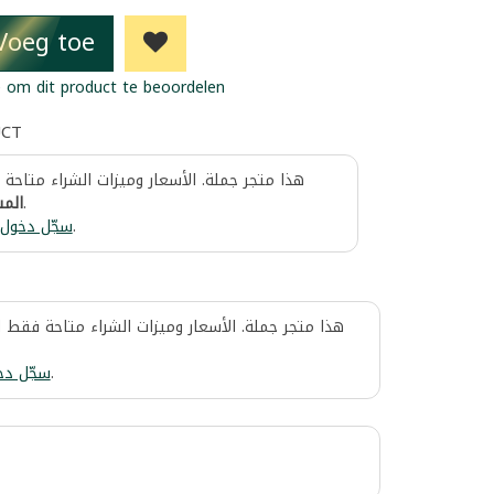
Voeg toe
 om dit product te beoordelen
UCT
هذا متجر جملة. الأسعار وميزات الشراء متاحة
المس
.
سجّل دخول
.
هذا متجر جملة. الأسعار وميزات الشراء متاحة فقط 
سجّل دخ
.