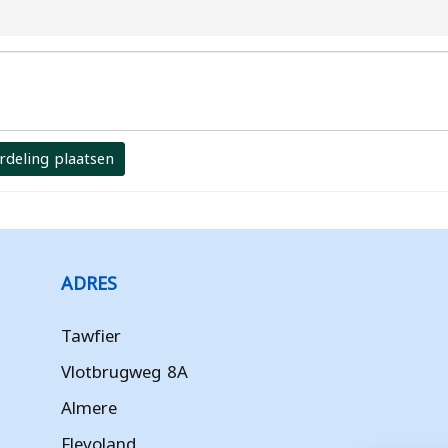
rdeling plaatsen
ADRES
Tawfier
Vlotbrugweg 8A
Almere
Flevoland