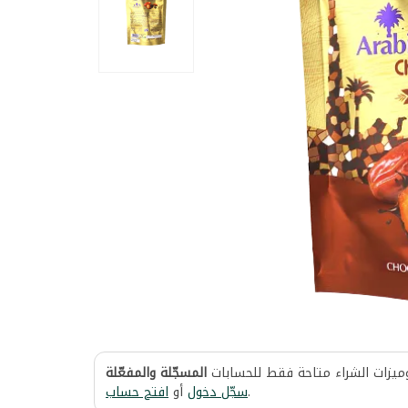
وميزات الشراء متاحة فقط للحسابات
المسجّلة والمفعّلة
افتح حساب
أو
سجّل دخول
.