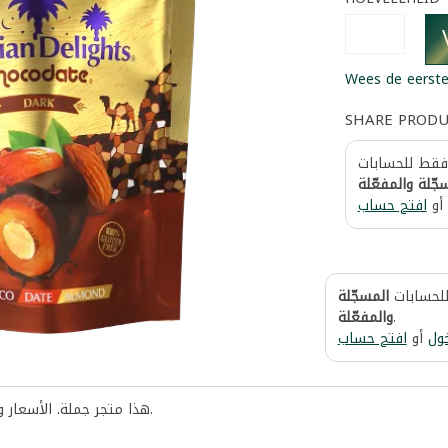
Wees de eerste
SHARE PROD
 فقط للحسابات
جّلة والمفعّلة
أو
افتح حساب
للحسابات
المسجّلة
والمفعّلة
.
ول
أو
افتح حساب
هذا متجر جملة. الأسعار 
.