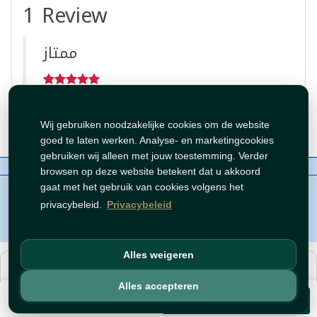
1 Review
ممتاز
By:
سامر
May 10, 2024 9:38:12 PM
Wij gebruiken noodzakelijke cookies om de website
goed te laten werken. Analyse- en marketingcookies
gebruiken wij alleen met jouw toestemming. Verder
Over ons
Contact
Beleid
WhatsAppen
browsen op deze website betekent dat u akkoord
auteursrechten©
Tawfeer 2018-2026
gaat met het gebruik van cookies volgens het
privacybeleid.
Privacybeleid
Alles weigeren
هذا متجر جملة. الأسعار وميزات الشراء متاحة فقط للحسابات
المسجّلة
والمفعّلة
.
Alles accepteren
€ 2,99
افتح حساب
أو
سجّل دخول
.
Voeg toe