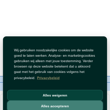
Wij gebruiken noodzakelijke cookies om de website
goed te laten werken. Analyse- en marketingcookies
gebruiken wij alleen met jouw toestemming. Verder
browsen op deze website betekent dat u akkoord
gaat met het gebruik van cookies volgens het
privacybeleid.
Privacybeleid
Over ons
Contact
Beleid
WhatsAppen
auteursrechten©
Tawfeer 2018-2026
Alles weigeren
هذا متجر جملة. الأسعار وميزات الشراء متاحة فقط للحسابات
المسجّلة
والمفعّلة
.
Alles accepteren
افتح حساب
أو
سجّل دخول
.