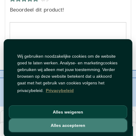
Beoordeel dit product!
Beoordeling plaatsen
Wij gebruiken noodzakelijke cookies om de website
goed te laten werken. Analyse- en marketingcookies
gebruiken wij alleen met jouw toestemming. Verder
Over ons
Contact
Beleid
WhatsAppen
browsen op deze website betekent dat u akkoord
auteursrechten©
Tawfeer 2018-2026
gaat met het gebruik van cookies volgens het
privacybeleid.
Privacybeleid
Alles weigeren
هذا متجر جملة. الأسعار وميزات الشراء متاحة فقط للحسابات
المسجّلة
والمفعّلة
.
Alles accepteren
€ 0,89
افتح حساب
أو
سجّل دخول
.
Voeg toe