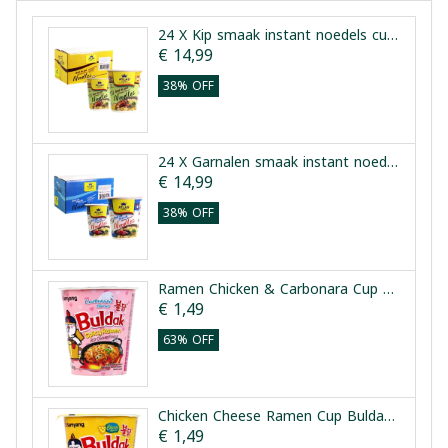
24 X Kip smaak instant noedels cup Atlas Foods 60 g
€ 14,99
38% OFF
24 X Garnalen smaak instant noedels cup Atlas Foods 60 g
€ 14,99
38% OFF
Ramen Chicken & Carbonara Cup Buldak 70g
€ 1,49
63% OFF
Chicken Cheese Ramen Cup Buldak 70g
€ 1,49