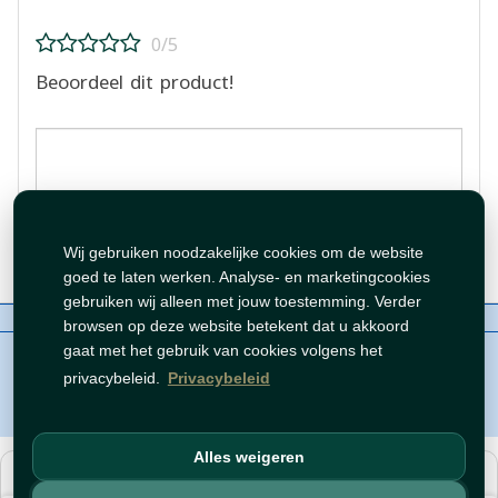
0/5
Beoordeel dit product!
Beoordeling plaatsen
Wij gebruiken noodzakelijke cookies om de website
goed te laten werken. Analyse- en marketingcookies
gebruiken wij alleen met jouw toestemming. Verder
Over ons
Contact
Beleid
WhatsAppen
browsen op deze website betekent dat u akkoord
auteursrechten©
Tawfeer 2018-2026
gaat met het gebruik van cookies volgens het
privacybeleid.
Privacybeleid
Alles weigeren
هذا متجر جملة. الأسعار وميزات الشراء متاحة فقط للحسابات
المسجّلة