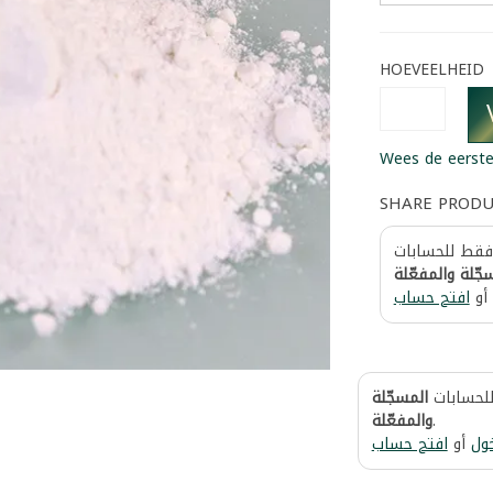
HOEVEELHEID
Wees de eerste
SHARE PROD
 فقط للحسابات
جّلة والمفعّلة
أو
افتح حساب
للحسابات
المسجّلة
والمفعّلة
.
ول
أو
افتح حساب