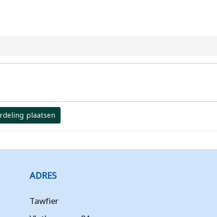
rdeling plaatsen
ADRES
Tawfier