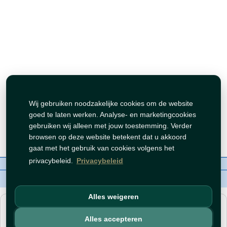
Wij gebruiken noodzakelijke cookies om de website
goed te laten werken. Analyse- en marketingcookies
gebruiken wij alleen met jouw toestemming. Verder
browsen op deze website betekent dat u akkoord
gaat met het gebruik van cookies volgens het
privacybeleid.
Privacybeleid
Over ons
Contact
Beleid
WhatsAppen
auteursrechten©
Tawfeer 2018-2026
Alles weigeren
هذا متجر جملة. الأسعار وميزات الشراء متاحة فقط للحسابات
المسجّلة
والمفعّلة
.
Alles accepteren
افتح حساب
أو
سجّل دخول
.