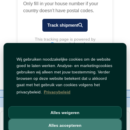
Wij gebruiken noodzakelijke cookies om de website
goed te laten werken. Analyse- en marketingcookies
gebruiken wij alleen met jouw toestemming. Verder
browsen op deze website betekent dat u akkoord
gaat met het gebruik van cookies volgens het
privacybeleid.
Privacybeleid
Over ons
Contact
Beleid
WhatsAppen
auteursrechten©
Tawfeer 2018-2026
Alles weigeren
هذا متجر جملة. الأسعار وميزات الشراء متاحة فقط للحسابات
المسجّلة
والمفعّلة
.
Alles accepteren
افتح حساب
أو
سجّل دخول
.