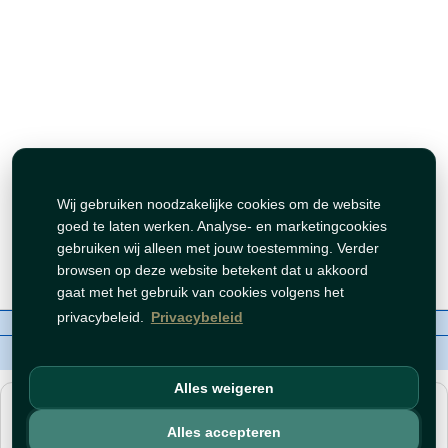
Wij gebruiken noodzakelijke cookies om de website
goed te laten werken. Analyse- en marketingcookies
gebruiken wij alleen met jouw toestemming. Verder
browsen op deze website betekent dat u akkoord
gaat met het gebruik van cookies volgens het
privacybeleid.
Privacybeleid
Over ons
Contact
Beleid
WhatsAppen
auteursrechten©
Tawfeer 2018-2026
Alles weigeren
هذا متجر جملة. الأسعار وميزات الشراء متاحة فقط للحسابات
المسجّلة
والمفعّلة
.
Alles accepteren
افتح حساب
أو
سجّل دخول
.