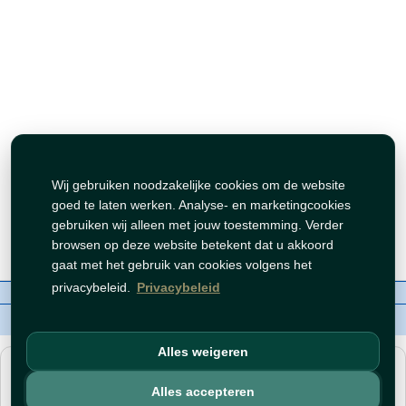
Wij gebruiken noodzakelijke cookies om de website
goed te laten werken. Analyse- en marketingcookies
gebruiken wij alleen met jouw toestemming. Verder
browsen op deze website betekent dat u akkoord
gaat met het gebruik van cookies volgens het
privacybeleid.
Privacybeleid
Over ons
Contact
Beleid
WhatsAppen
auteursrechten©
Tawfeer 2018-2026
Alles weigeren
هذا متجر جملة. الأسعار وميزات الشراء متاحة فقط للحسابات
المسجّلة
والمفعّلة
.
Alles accepteren
افتح حساب
أو
سجّل دخول
.