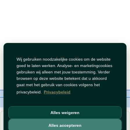
Wij gebruiken noodzakelijke cookies om de website
goed te laten werken. Analyse- en marketingcookies
gebruiken wij alleen met jouw toestemming. Verder
browsen op deze website betekent dat u akkoord
gaat met het gebruik van cookies volgens het
privacybeleid.
Privacybeleid
Over ons
Contact
Beleid
WhatsAppen
auteursrechten©
Tawfeer 2018-2026
Alles weigeren
هذا متجر جملة. الأسعار وميزات الشراء متاحة فقط للحسابات
المسجّلة
والمفعّلة
.
Alles accepteren
افتح حساب
أو
سجّل دخول
.