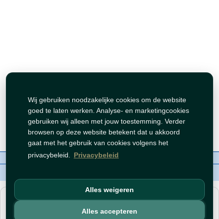
Wij gebruiken noodzakelijke cookies om de website
goed te laten werken. Analyse- en marketingcookies
gebruiken wij alleen met jouw toestemming. Verder
browsen op deze website betekent dat u akkoord
gaat met het gebruik van cookies volgens het
privacybeleid.
Privacybeleid
Over ons
Contact
Beleid
WhatsAppen
auteursrechten©
Tawfeer 2018-2026
Alles weigeren
هذا متجر جملة. الأسعار وميزات الشراء متاحة فقط للحسابات
المسجّلة
والمفعّلة
.
Alles accepteren
افتح حساب
أو
سجّل دخول
.