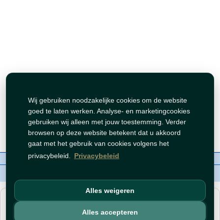
Wij gebruiken noodzakelijke cookies om de website
goed te laten werken. Analyse- en marketingcookies
gebruiken wij alleen met jouw toestemming. Verder
browsen op deze website betekent dat u akkoord
gaat met het gebruik van cookies volgens het
privacybeleid.
Privacybeleid
Over ons
Contact
Beleid
WhatsAppen
auteursrechten©
Tawfeer 2018-2026
Alles weigeren
هذا متجر جملة. الأسعار وميزات الشراء متاحة فقط للحسابات
المسجّلة
والمفعّلة
.
Alles accepteren
افتح حساب
أو
سجّل دخول
.