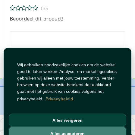
0/5
Beoordeel dit product!
Beoordeling plaatsen
Wij gebruiken noodzakelijke cookies om de website
goed te laten werken. Analyse- en marketingcookies
gebruiken wij alleen met jouw toestemming. Verder
Over ons
Contact
Beleid
WhatsAppen
browsen op deze website betekent dat u akkoord
auteursrechten©
Tawfeer 2018-2026
gaat met het gebruik van cookies volgens het
privacybeleid.
Privacybeleid
Alles weigeren
هذا متجر جملة. الأسعار وميزات الشراء متاحة فقط للحسابات
المسجّلة
والمفعّلة
.
Alles accepteren