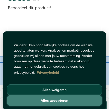
Beoordeel dit product!
Beoordeling plaatsen
Wij gebruiken noodzakelijke cookies om de website
goed te laten werken. Analyse- en marketingcookies
gebruiken wij alleen met jouw toestemming. Verder
Over ons
Contact
Beleid
WhatsAppen
browsen op deze website betekent dat u akkoord
auteursrechten©
Tawfeer 2018-2026
gaat met het gebruik van cookies volgens het
privacybeleid.
Privacybeleid
Alles weigeren
هذا متجر جملة. الأسعار وميزات الشراء متاحة فقط للحسابات
المسجّلة
والمفعّلة
.
Alles accepteren
€ 1,89
افتح حساب
أو
سجّل دخول
.
Voeg toe