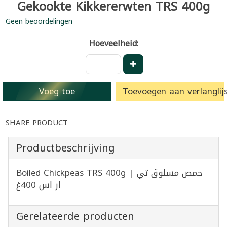
Gekookte Kikkererwten TRS 400g
Geen beoordelingen
Hoeveelheid:
Voeg toe
Toevoegen aan verlanglijs
SHARE PRODUCT
Productbeschrijving
Boiled Chickpeas TRS 400g | حمص مسلوق تي
ار اس 400غ
Gerelateerde producten