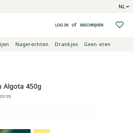
of
LOG IN
INSCHRIJVEN
ijen
Nagerechten
Drankjes
Geen eten
m Algota 450g
05135