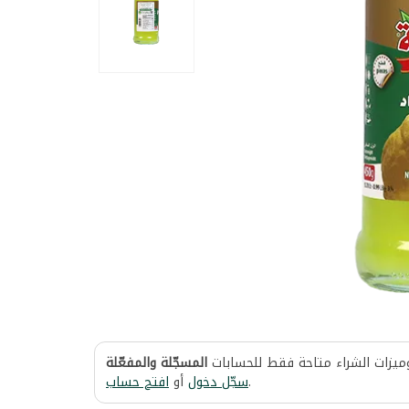
وميزات الشراء متاحة فقط للحسابات
المسجّلة والمفعّلة
افتح حساب
أو
سجّل دخول
.