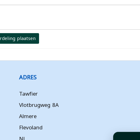
rdeling plaatsen
ADRES
Tawfier
Vlotbrugweg 8A
Almere
Flevoland
NL