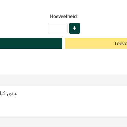
Hoeveelheid:
Toevo
مربى كباد الغوطة 450غ