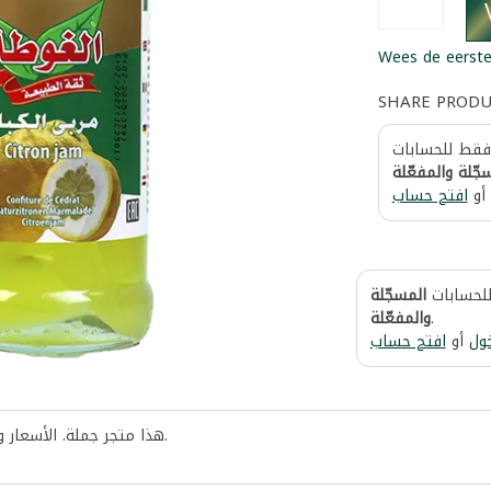
Wees de eerste
SHARE PROD
 فقط للحسابات
جّلة والمفعّلة
أو
افتح حساب
للحسابات
المسجّلة
والمفعّلة
.
ول
أو
افتح حساب
هذا متجر جملة. الأسعار 
.