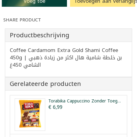
Voeg toe
Toevoegen aan verlanglijs
SHARE PRODUCT
Productbeschrijving
Coffee Cardamom Extra Gold Shami Coffee
450g | بن خلطة شامية هال اكثر من زيادة ذهبي
الشامي 450غ
Gerelateerde producten
Torabika Cappuccino Zonder Toegevoegde Suiker 20 Zakjes
€ 6,99