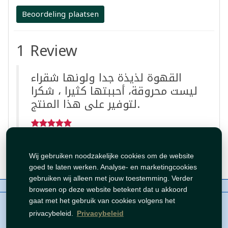
Beoordeling plaatsen
1 Review
القهوة لذيذة جدا ولونها شقراء
ليست محروقة، أحببتها كثيرا ، شكرا
لتوفير على هذا المنتج.
By:
F
May 25, 2025 10:51:29 AM
Wij gebruiken noodzakelijke cookies om de website
goed te laten werken. Analyse- en marketingcookies
gebruiken wij alleen met jouw toestemming. Verder
Over ons
Contact
Beleid
WhatsAppen
browsen op deze website betekent dat u akkoord
auteursrechten©
Tawfeer 2018-2026
gaat met het gebruik van cookies volgens het
privacybeleid.
Privacybeleid