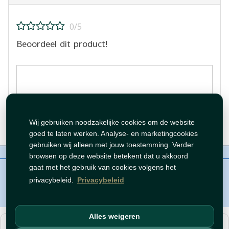
0/5
Beoordeel dit product!
Beoordeling plaatsen
Wij gebruiken noodzakelijke cookies om de website
goed te laten werken. Analyse- en marketingcookies
gebruiken wij alleen met jouw toestemming. Verder
Over ons
Contact
Beleid
WhatsAppen
browsen op deze website betekent dat u akkoord
auteursrechten©
Tawfeer 2018-2026
gaat met het gebruik van cookies volgens het
privacybeleid.
Privacybeleid
Alles weigeren
هذا متجر جملة. الأسعار وميزات الشراء متاحة فقط للحسابات
المسجّلة