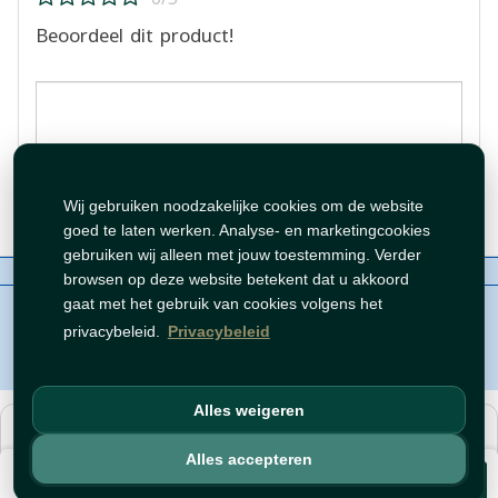
Beoordeel dit product!
Beoordeling plaatsen
Wij gebruiken noodzakelijke cookies om de website
goed te laten werken. Analyse- en marketingcookies
gebruiken wij alleen met jouw toestemming. Verder
Over ons
Contact
Beleid
WhatsAppen
browsen op deze website betekent dat u akkoord
auteursrechten©
Tawfeer 2018-2026
gaat met het gebruik van cookies volgens het
privacybeleid.
Privacybeleid
Alles weigeren
هذا متجر جملة. الأسعار وميزات الشراء متاحة فقط للحسابات
المسجّلة
والمفعّلة
.
Alles accepteren
€ 3,59
افتح حساب
أو
سجّل دخول
.
Voeg toe