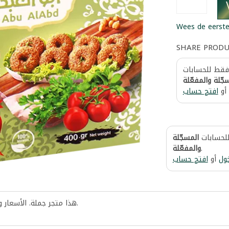
Wees de eerste
SHARE PROD
 فقط للحسابات
جّلة والمفعّلة
أو
افتح حساب
للحسابات
المسجّلة
والمفعّلة
.
ول
أو
افتح حساب
هذا متجر جملة. الأسعار 
.