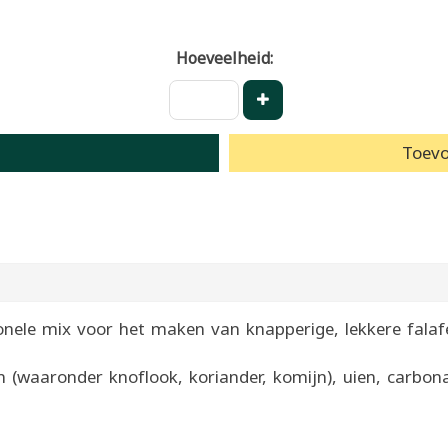
Hoeveelheid:
Toevo
onele mix voor het maken van knapperige, lekkere falafe
n (waaronder knoflook, koriander, komijn), uien, carbon