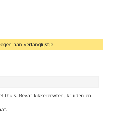
egen aan verlanglijstje
l thuis. Bevat kikkererwten, kruiden en
aat.