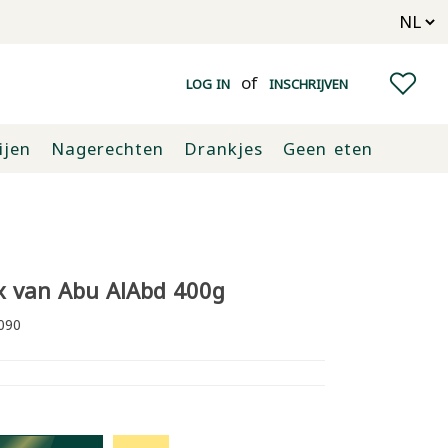
of
LOG IN
INSCHRIJVEN
ijen
Nagerechten
Drankjes
Geen eten
x van Abu AlAbd 400g
090