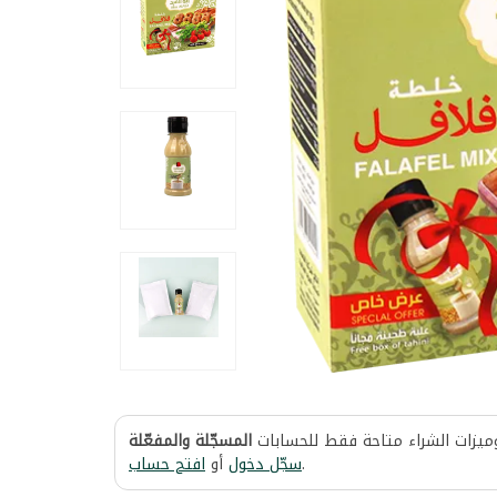
وميزات الشراء متاحة فقط للحسابات
المسجّلة والمفعّلة
افتح حساب
أو
سجّل دخول
.