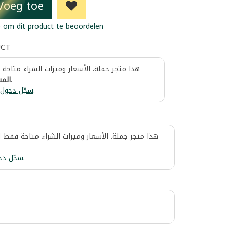
Voeg toe
 om dit product te beoordelen
UCT
هذا متجر جملة. الأسعار وميزات الشراء متاحة
المس
.
سجّل دخول
.
هذا متجر جملة. الأسعار وميزات الشراء متاحة فقط 
سجّل دخ
.