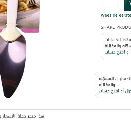
Wees de eerste
SHARE PROD
 فقط للحسابات
جّلة والمفعّلة
أو
افتح حساب
للحسابات
المسجّلة
والمفعّلة
.
ول
أو
افتح حساب
هذا متجر جملة. الأسعار 
.