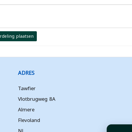
rdeling plaatsen
ADRES
Tawfier
Vlotbrugweg 8A
Almere
Flevoland
NL