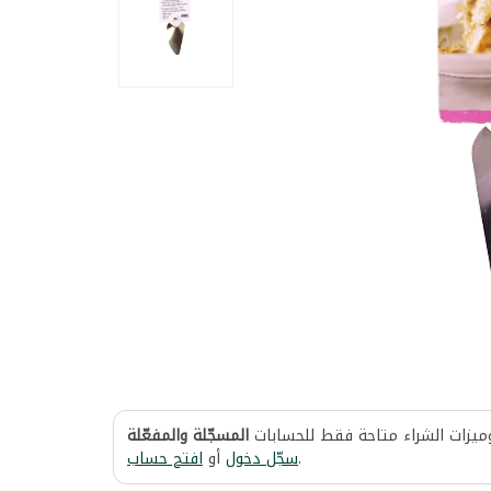
وميزات الشراء متاحة فقط للحسابات
المسجّلة والمفعّلة
افتح حساب
أو
سجّل دخول
.