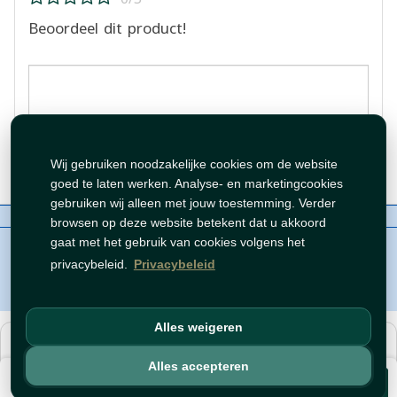
Beoordeel dit product!
Beoordeling plaatsen
Wij gebruiken noodzakelijke cookies om de website
goed te laten werken. Analyse- en marketingcookies
gebruiken wij alleen met jouw toestemming. Verder
Over ons
Contact
Beleid
WhatsAppen
browsen op deze website betekent dat u akkoord
auteursrechten©
Tawfeer 2018-2026
gaat met het gebruik van cookies volgens het
privacybeleid.
Privacybeleid
Alles weigeren
هذا متجر جملة. الأسعار وميزات الشراء متاحة فقط للحسابات
المسجّلة
والمفعّلة
.
Alles accepteren
€ 3,99
افتح حساب
أو
سجّل دخول
.
Voeg toe