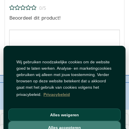
0/5
Beoordeel dit product!
Beoordeling plaatsen
Wij gebruiken noodzakelijke cookies om de website
goed te laten werken. Analyse- en marketingcookies
gebruiken wij alleen met jouw toestemming. Verder
Over ons
Contact
Beleid
WhatsAppen
browsen op deze website betekent dat u akkoord
auteursrechten©
Tawfeer 2018-2026
gaat met het gebruik van cookies volgens het
privacybeleid.
Privacybeleid
Alles weigeren
هذا متجر جملة. الأسعار وميزات الشراء متاحة فقط للحسابات
المسجّلة
والمفعّلة
.
Alles accepteren