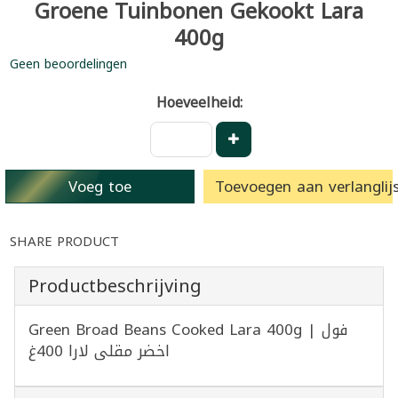
Groene Tuinbonen Gekookt Lara
400g
Geen beoordelingen
Hoeveelheid:
Voeg toe
Toevoegen aan verlanglijs
SHARE PRODUCT
Productbeschrijving
Green Broad Beans Cooked Lara 400g | فول
اخضر مقلى لارا 400غ