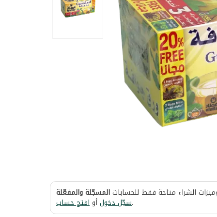
وميزات الشراء متاحة فقط للحسابات
المسجّلة والمفعّلة
افتح حساب
أو
سجّل دخول
.