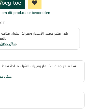
Voeg toe
 om dit product te beoordelen
UCT
هذا متجر جملة. الأسعار وميزات الشراء متاحة
المس
.
سجّل دخول
.
هذا متجر جملة. الأسعار وميزات الشراء متاحة فقط 
سجّل دخ
.