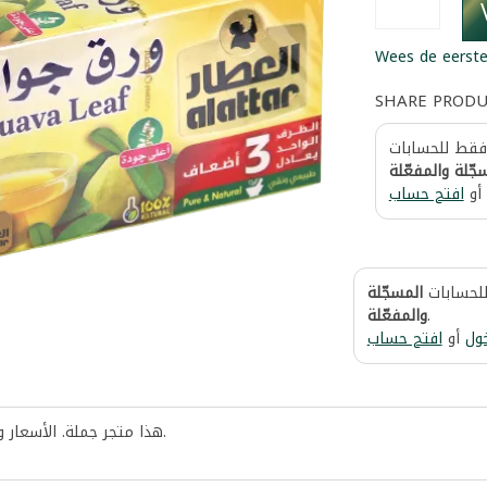
Wees de eerste
SHARE PROD
 فقط للحسابات
جّلة والمفعّلة
أو
افتح حساب
للحسابات
المسجّلة
والمفعّلة
.
ول
أو
افتح حساب
هذا متجر جملة. الأسعار 
.