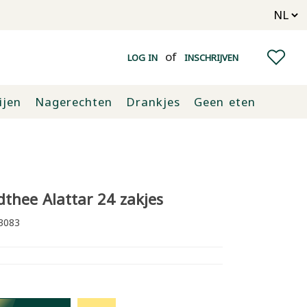
of
LOG IN
INSCHRIJVEN
ijen
Nagerechten
Drankjes
Geen eten
thee Alattar 24 zakjes
3083